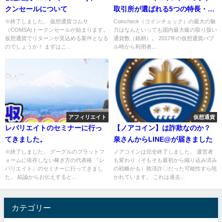
クンセールについて
取引所が選ばれる5つの特長・口
コミなど
※終了しました。 仮想通貨コムサ
Coincheck（コインチェック）の最大の魅
（COMSA)トークンセールが始まります。
力はなんといっても国内最大級の取り扱い
仮想通貨でリターンが見込める案件となる
通貨数（銘柄）。 2017年の仮想通貨バブ
のでしょうか！ まずはこ...
ル時から利用者...
アフィリエイト
仮想通貨
レバリエイトのセミナーに行っ
【ノアコイン】は詐欺なのか？
てきました。
泉さんからLINE@が届きました
※終了しました。 グーグルのプラットフ
ノアコインは完全終了しました。 運営者
ォームに依存しない稼ぎ方の代表格 『レ
も変わり（そもそも最初から織り込み済み
バリエイト』のセミナーに行ってきまし
の戦略かも）救済詐〇だった可能性すら呟
た。 結論からお伝えすると...
かれています。 これは過去...
カテゴリー