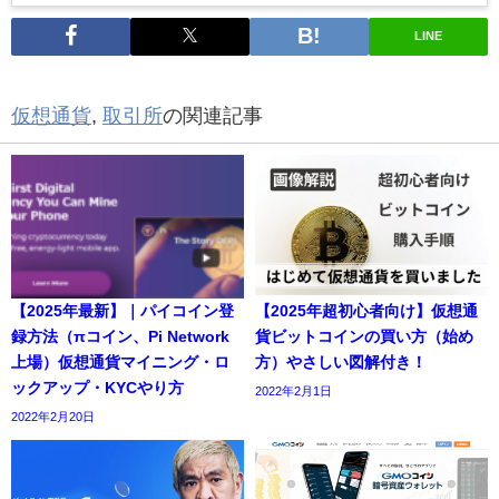
LINE
仮想通貨
,
取引所
の関連記事
【2025年最新】｜パイコイン登
【2025年超初心者向け】仮想通
録方法（πコイン、Pi Network
貨ビットコインの買い方（始め
上場）仮想通貨マイニング・ロ
方）やさしい図解付き！
ックアップ・KYCやり方
2022年2月1日
2022年2月20日