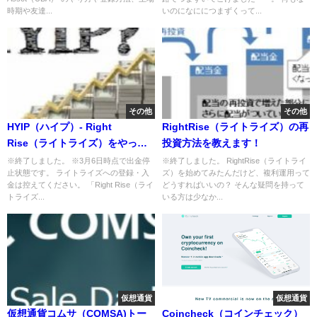
などを検証
時期や友達...
いのになににつまずくって...
その他
その他
HYIP（ハイプ）- Right
RightRise（ライトライズ）の再
Rise（ライトライズ）をやって
投資方法を教えます！
みた。
※終了しました。 ※3月6日時点で出金停
※終了しました。 RightRise（ライトライ
止状態です。 ライトライズへの登録・入
ズ）を始めてみたんだけど、複利運用って
金は控えてください。 「Right Rise（ライ
どうすればいいの？ そんな疑問を持って
トライズ...
いる方は少なか...
仮想通貨
仮想通貨
仮想通貨コムサ（COMSA)トー
Coincheck（コインチェック）