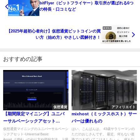
bitFlyer（ビットフライヤー）取引所が選ばれる6つ
の特長・口コミなど
【2025年超初心者向け】仮想通貨ビットコインの買
い方（始め方）やさしい図解付き！
おすすめの記事
仮想通貨
アフィリエイト
【期間限定マイニング】ユニバ
mixhost（ミックスホスト）サー
ーサルベーシックアセット
バーは優れもの
（Universal Basic Asset）のや
仮想通貨マイニングのユニバーサルベーシ
はい、こんばんは。 43歳サラリーマンの
ックアセット-Universal Basic
ただのおじさんです。 最近、何もない道
り方、登録方法、上場はいつ？
Asset（UBA）-のやり方や登録方法、上場
路でつまずいてこけました・・。 何もな