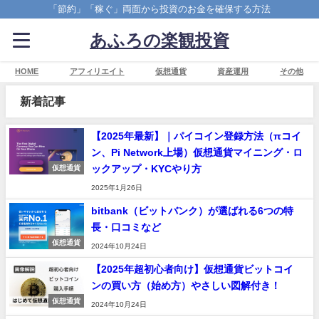
「節約」「稼ぐ」両面から投資のお金を確保する方法
あふろの楽観投資
HOME
アフィリエイト
仮想通貨
資産運用
その他
新着記事
【2025年最新】｜パイコイン登録方法（πコイ
ン、Pi Network上場）仮想通貨マイニング・ロ
ックアップ・KYCやり方
仮想通貨
2025年1月26日
bitbank（ビットバンク）が選ばれる6つの特
長・口コミなど
仮想通貨
2024年10月24日
【2025年超初心者向け】仮想通貨ビットコイ
ンの買い方（始め方）やさしい図解付き！
仮想通貨
2024年10月24日