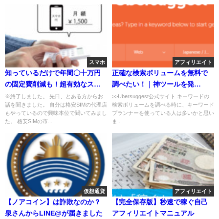
スマホ
アフィリエイト
知っているだけで年間〇十万円
正確な検索ボリュームを無料で
の固定費削減も！超有効なスマ
調べたい！｜神ツールを発
ホ代削減術とは
見！！
※終了しました。 先日、とある方からお
>>Ubersuggest公式サイト キーワードの
話を聞きました。 自分は格安SIMの代理店
検索ボリュームを調べる時に、キーワード
もやっているので興味本位で聞いてみまし
プランナーを使っている人は多いかと思い
た。 格安SIMの市...
ま...
仮想通貨
アフィリエイト
【ノアコイン】は詐欺なのか？
【完全保存版】秒速で稼ぐ自己
泉さんからLINE@が届きました
アフィリエイトマニュアル