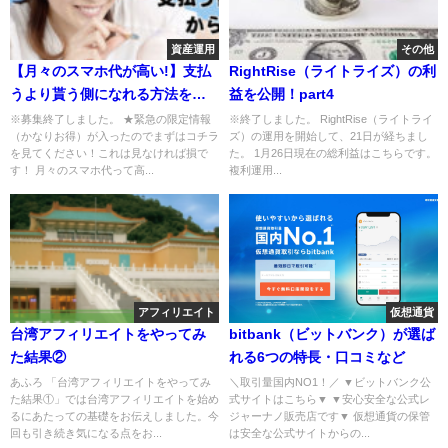
資産運用
その他
【月々のスマホ代が高い!】支払
RightRise（ライトライズ）の利
うより貰う側になれる方法をお
益を公開！part4
伝えします。
※募集終了しました。 ★緊急の限定情報
※終了しました。 RightRise（ライトライ
（かなりお得）が入ったのでまずはコチラ
ズ）の運用を開始して、21日が経ちまし
を見てください！これは見なければ損で
た。 1月26日現在の総利益はこちらです。
す！ 月々のスマホ代って高...
複利運用...
アフィリエイト
仮想通貨
台湾アフィリエイトをやってみ
bitbank（ビットバンク）が選ば
た結果②
れる6つの特長・口コミなど
あふろ 「台湾アフィリエイトをやってみ
＼取引量国内NO1！／ ▼ビットバンク公
た結果①」では台湾アフィリエイトを始め
式サイトはこちら▼ ▼安心安全な公式レ
るにあたっての基礎をお伝えしました。今
ジャーナノ販売店です▼ 仮想通貨の保管
回も引き続き気になる点をお...
は安全な公式サイトからの...