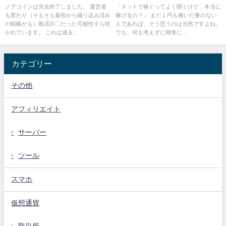
ノアコインは完全終了しました。 運営者
「ネットで稼ぐってよく聞くけど、本当に
も変わり（そもそも最初から織り込み済み
稼げるの？」 まだ１円も稼いだ事のない
の戦略かも）救済詐〇だった可能性すら呟
人であれば、そう思うのは当然ですよね。
かれています。 これは過去...
でも、何も考えずに簡単に...
カテゴリー
その他
アフィリエイト
サーバー
ツール
スマホ
仮想通貨