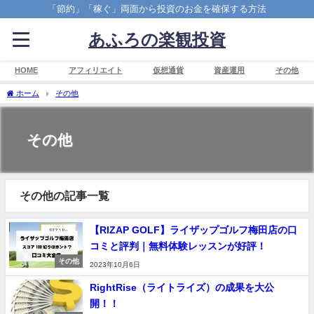
「節約」「稼ぐ」両面から投資のお金を確保する方法
あふろの楽観投資
HOME
アフィリエイト
仮想通貨
資産運用
その他
ホーム
その他
その他
その他の記事一覧
【RIZAP GOLF】ライザップゴルフ梅田店の口
コミと評判｜無料体験レッスンが好評！
その他
2023年10月6日
RightRise（ライトライズ）の成果を大公
開！！