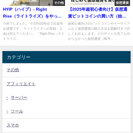
その他
仮想通貨
HYIP（ハイプ）- Right
【2025年超初心者向け】仮想通
Rise（ライトライズ）をやって
貨ビットコインの買い方（始め
みた。
方）やさしい図解付き！
※終了しました。 ※3月6日時点で出金停
超初心者向けのビットコインやイーサリア
止状態です。 ライトライズへの登録・入
ムなど仮想通貨の購入方法を図解付きで詳
金は控えてください。 「Right Rise（ライ
しくお伝えします。どのサイトを見ても分
トライズ...
からなかった仮想通貨（暗号...
カテゴリー
その他
アフィリエイト
サーバー
ツール
スマホ