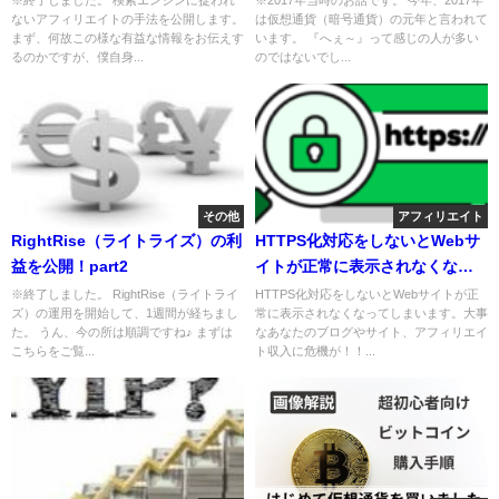
※終了しました。 検索エンジンに捉われ
※2017年当時のお話です。 今年、2017年
ないアフィリエイトの手法を公開します。
は仮想通貨（暗号通貨）の元年と言われて
まず、何故この様な有益な情報をお伝えす
います。 『へぇ～』って感じの人が多い
るのかですが、僕自身...
のではないでし...
その他
アフィリエイト
RightRise（ライトライズ）の利
HTTPS化対応をしないとWebサ
益を公開！part2
イトが正常に表示されなくなり
ます！
※終了しました。 RightRise（ライトライ
HTTPS化対応をしないとWebサイトが正
ズ）の運用を開始して、1週間が経ちまし
常に表示されなくなってしまいます。大事
た。 うん、今の所は順調ですね♪ まずは
なあなたのブログやサイト、アフィリエイ
こちらをご覧...
ト収入に危機が！！...