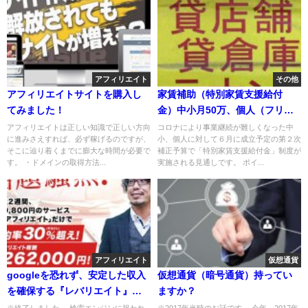
アフィリエイト
その他
アフィリエイトサイトを購入し
家賃補助（特別家賃支援給付
てみました！
金）中小月50万、個人（フリー
ランス）月25万円貰える？
アフィリエイトは正しい知識で正しい方向
コロナにより事業継続が難しくなった中
に進みさえすれば、必ず稼げるのですが、
小、個人に対して６月に成立予定の第２次
そこに辿り着くまでに膨大な時間が必要で
補正予算で「特別家賃支援給付金」制度が
す。 ・ドメインの取得方法...
実施される見通しです。 ポイ...
アフィリエイト
仮想通貨
googleを恐れず、安定した収入
仮想通貨（暗号通貨）持ってい
を確保する『レバリエイト』と
ますか？
は！