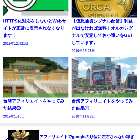
HTTPS化対応をしないとWebサ
【仮想通貨シグナル配信】利益
イトが正常に表示されなくなり
が出なければ無料！オルカシグ
ます！
ナルで安定してお小遣いをGET
しています。
2019年12月21日
2019年2月28日
台湾アフィリエイトをやってみ
台湾アフィリエイトをやってみ
た結果②
た結果①
2019年1月5日
2018年11月2日
アフィリエイトでgoogleの順位に左右されない稼ぎ