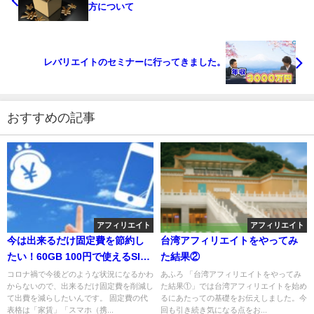
方について
レバリエイトのセミナーに行ってきました。
おすすめの記事
アフィリエイト
アフィリエイト
今は出来るだけ固定費を節約し
台湾アフィリエイトをやってみ
たい！60GB 100円で使えるSIM
た結果②
について
コロナ禍で今後どのような状況になるかわ
あふろ 「台湾アフィリエイトをやってみ
からないので、出来るだけ固定費を削減し
た結果①」では台湾アフィリエイトを始め
て出費を減らしたいんです。 固定費の代
るにあたっての基礎をお伝えしました。今
表格は「家賃」「スマホ（携...
回も引き続き気になる点をお...