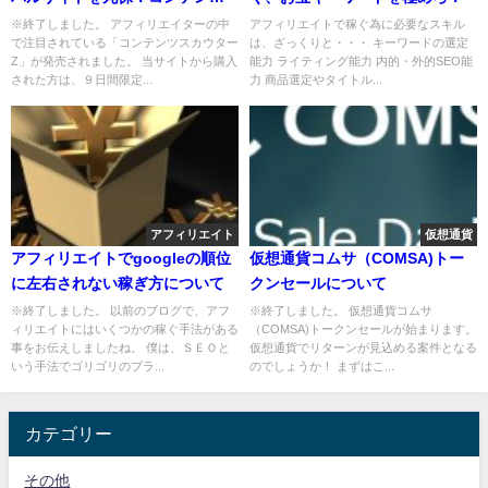
SEO、ペラサイト量産、なんで
※終了しました。 アフィリエイターの中
アフィリエイトで稼ぐ為に必要なスキル
で注目されている「コンテンツスカウター
は、ざっくりと・・・ キーワードの選定
も使える魔法のツール。
Z」が発売されました。 当サイトから購入
能力 ライティング能力 内的・外的SEO能
された方は、９日間限定...
力 商品選定やタイトル...
アフィリエイト
仮想通貨
アフィリエイトでgoogleの順位
仮想通貨コムサ（COMSA)トー
に左右されない稼ぎ方について
クンセールについて
※終了しました。 以前のブログで、アフ
※終了しました。 仮想通貨コムサ
ィリエイトにはいくつかの稼ぐ手法がある
（COMSA)トークンセールが始まります。
事をお伝えしましたね。 僕は、ＳＥＯと
仮想通貨でリターンが見込める案件となる
いう手法でゴリゴリのブラ...
のでしょうか！ まずはこ...
カテゴリー
その他