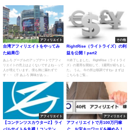
アフィリエイト
その他
台湾アフィリエイトをやってみ
RightRise（ライトライズ）の利
た結果①
益を公開！part2
あふろ グーグルのアップデートでアフィ
※終了しました。 RightRise（ライトライ
リエイトの売上はよくないですよね～って
ズ）の運用を開始して、1週間が経ちまし
人が増えています。僕も例に漏れずで
た。 うん、今の所は順調ですね♪ まずは
す・・（汗 あふろ 興味があっ...
こちらをご覧...
アフィリエイト
アフィリエイト
【コンテンツスカウターZ】ライ
アフィリエイトで月100万円稼
バルサイトを丸裸！コンテンツ
ぐ、お宝キーワードを極めろ！