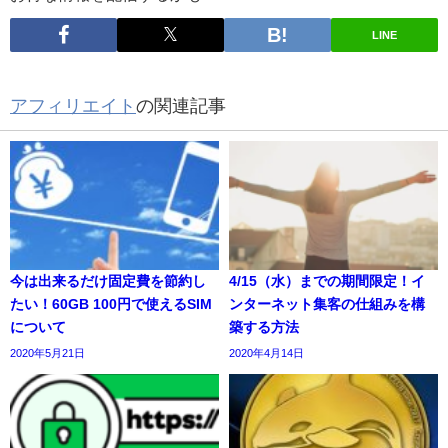
LINE
アフィリエイト
の関連記事
今は出来るだけ固定費を節約し
4/15（水）までの期間限定！イ
たい！60GB 100円で使えるSIM
ンターネット集客の仕組みを構
について
築する方法
2020年5月21日
2020年4月14日