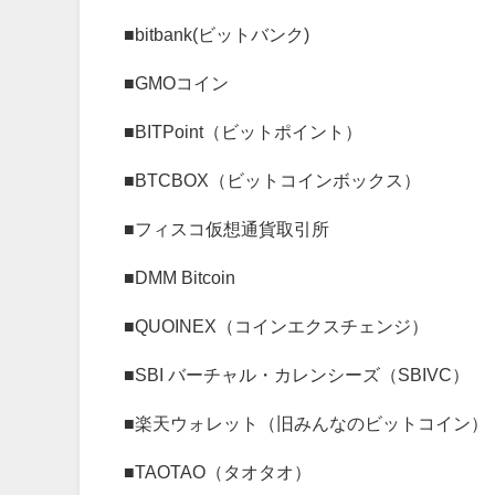
■
bitbank(ビットバンク)
■
GMOコイン
■
BITPoint（ビットポイント）
■
BTCBOX（ビットコインボックス）
■
フィスコ仮想通貨取引所
■
DMM Bitcoin
■
QUOINEX（コインエクスチェンジ）
■
SBI バーチャル・カレンシーズ（SBIVC）
■
楽天ウォレット（旧みんなのビットコイン）
■
TAOTAO（タオタオ）