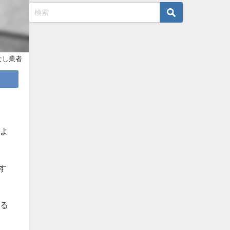
なし業者
よ
す
る