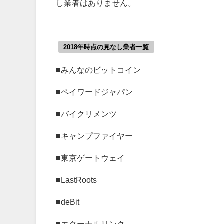
し業者はありません。
2018年時点の見なし業者一覧
■みんなのビットコイン
■ペイワードジャパン
■バイクリメンツ
■キャンプファイヤー
■東京ゲートウェイ
■LastRoots
■deBit
■エターナルリンク