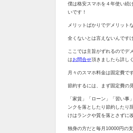
僕は格安スマホを４年使い続
いです！
メリットばかりで
デメリット
全くないとは言えないんです
ここでは主旨がずれるのでデ
は
お問合せ
頂きましたら詳し
月々のスマホ料金は固定費で
節約するには、まず固定費の
「家賃」「ローン」「習い事
ンクを落としたり節約したり
けはランクや質を落とさずに
独身の方だと毎月10000円の